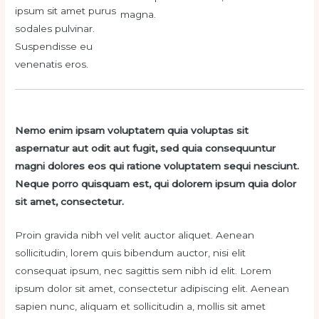
ipsum sit amet purus
magna.
sodales pulvinar.
Suspendisse eu
venenatis eros.
Nemo enim ipsam voluptatem quia voluptas sit
aspernatur aut odit aut fugit, sed quia consequuntur
magni dolores eos qui ratione voluptatem sequi nesciunt.
Neque porro quisquam est, qui dolorem ipsum quia dolor
sit amet, consectetur.
Proin gravida
nibh
vel
velit
auctor
aliquet
. Aenean
sollicitudin
,
lorem
quis
bibendum
auctor
, nisi
elit
consequat
ipsum
,
nec
sagittis
sem
nibh
id
elit
. Lorem
ipsum dolor
sit
amet
,
consectetur
adipiscing
elit
. Aenean
sapien
nunc
,
aliquam
et
sollicitudin
a,
mollis
sit
amet