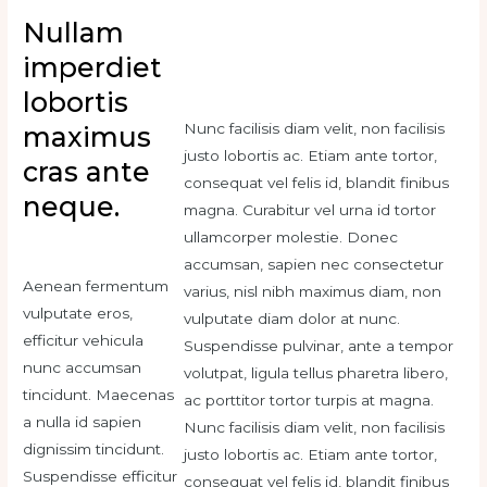
Nullam
imperdiet
lobortis
Nunc facilisis diam velit, non facilisis
maximus
justo lobortis ac. Etiam ante tortor,
cras ante
consequat vel felis id, blandit finibus
neque.
magna. Curabitur vel urna id tortor
ullamcorper molestie. Donec
accumsan, sapien nec consectetur
Aenean fermentum
varius, nisl nibh maximus diam, non
vulputate eros,
vulputate diam dolor at nunc.
efficitur vehicula
Suspendisse pulvinar, ante a tempor
nunc accumsan
volutpat, ligula tellus pharetra libero,
tincidunt. Maecenas
ac porttitor tortor turpis at magna.
a nulla id sapien
Nunc facilisis diam velit, non facilisis
dignissim tincidunt.
justo lobortis ac. Etiam ante tortor,
Suspendisse efficitur
consequat vel felis id, blandit finibus