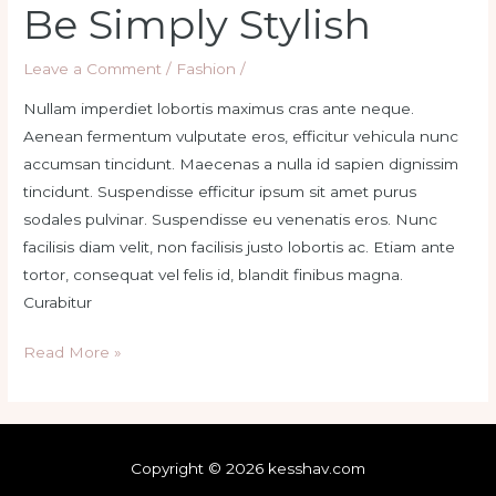
Be Simply Stylish
Be
Simply
Stylish
Leave a Comment
/
Fashion
/
Nullam imperdiet lobortis maximus cras ante neque.
Aenean fermentum vulputate eros, efficitur vehicula nunc
accumsan tincidunt. Maecenas a nulla id sapien dignissim
tincidunt. Suspendisse efficitur ipsum sit amet purus
sodales pulvinar. Suspendisse eu venenatis eros. Nunc
facilisis diam velit, non facilisis justo lobortis ac. Etiam ante
tortor, consequat vel felis id, blandit finibus magna.
Curabitur
Read More »
Copyright © 2026 kesshav.com